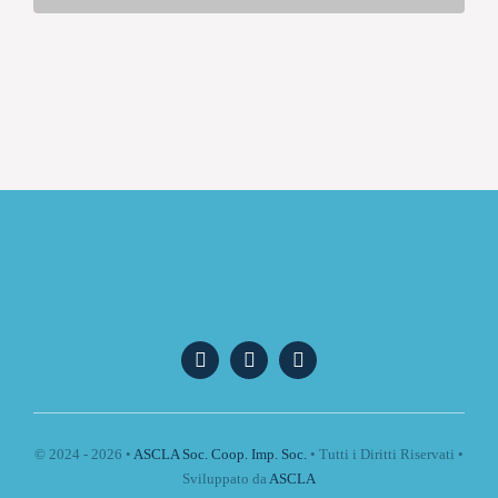
© 2024 - 2026 •
ASCLA Soc. Coop. Imp. Soc.
• Tutti i Diritti Riservati •
Sviluppato da
ASCLA