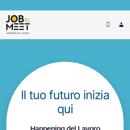
Salta
al
contenuto
Toggle
Navigati
Home
Chi Siamo
Eventi
Il tuo futuro inizia
Contatti
qui
Happening del Lavoro