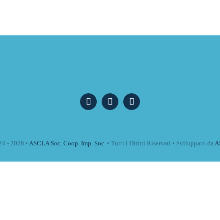
4 - 2026 •
ASCLA Soc. Coop. Imp. Soc.
• Tutti i Diritti Riservati • Sviluppato da
A